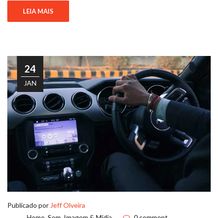
LEIA MAIS
24
JAN
Publicado por
Jeff Olveira
Home
,
Som, Imagem & Mídia
0 comment