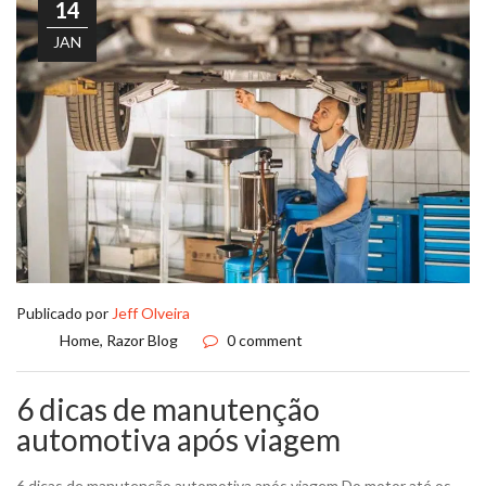
14
JAN
Publicado por
Jeff Olveira
Home
,
Razor Blog
0 comment
6 dicas de manutenção
automotiva após viagem
6 dicas de manutenção automotiva após viagem Do motor até os