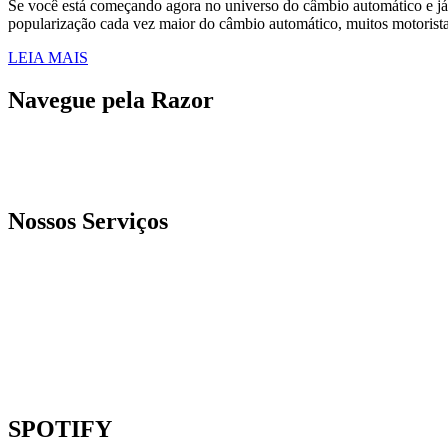
Se você está começando agora no universo do câmbio automático e já 
popularização cada vez maior do câmbio automático, muitos motoristas
LEIA MAIS
Navegue pela Razor
Home
Blog
Contato
Nossos Serviços
Insulfilm
Alarmes
Som, Imagem & Mídia
Manutenção
Peças & Reposição
Vidros & Travas
SPOTIFY