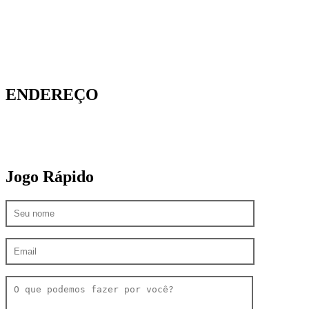
Seg-Sex: 08h-18h • Sáb: 09h-13h
Domingos e Feriados: Fechado
ENDEREÇO
Av. Itaborai, 54 – Bosque da Saúde
São Paulo – SP
Jogo Rápido