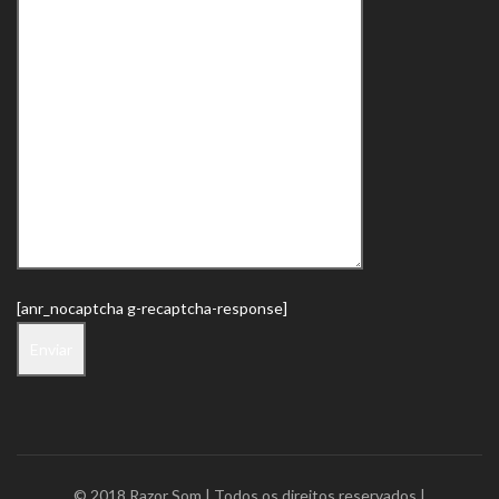
[anr_nocaptcha g-recaptcha-response]
© 2018 Razor Som | Todos os direitos reservados |